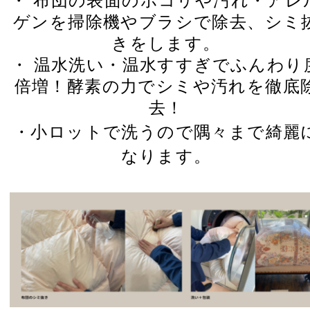
・
布団の表面のホコリや汚れ・アレ
ゲンを掃除機やブラシで除去、シミ
きをします。
・ 温水洗い・温水すすぎでふんわり
倍増！酵素の力でシミや汚れを徹底
去！
・小ロットで洗うので隅々まで綺麗
なります。