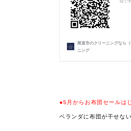
●5月からお布団セールは
ベランダに布団が干せな