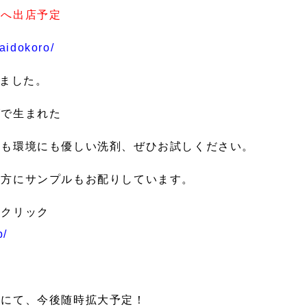
所へ出店予定
daidokoro/
めました。
グで生まれた
にも環境にも優しい洗剤、ぜひお試しください。
の方にサンプルもお配りしています。
をクリック
p/
舗にて、今後随時拡大予定！