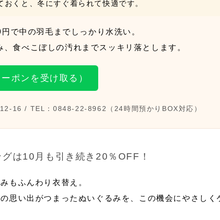
ておくと、冬にすぐ着られて快適です。
0円
で中の羽毛までしっかり水洗い。
み、食べこぼしの汚れまでスッキリ落とします。
クーポンを受け取る）
2-16 / TEL：0848-22-8962（24時間預かりBOX対応）
ングは
10月も引き続き20％OFF
！
るみもふんわり衣替え。
年の思い出がつまったぬいぐるみを、この機会にやさしく