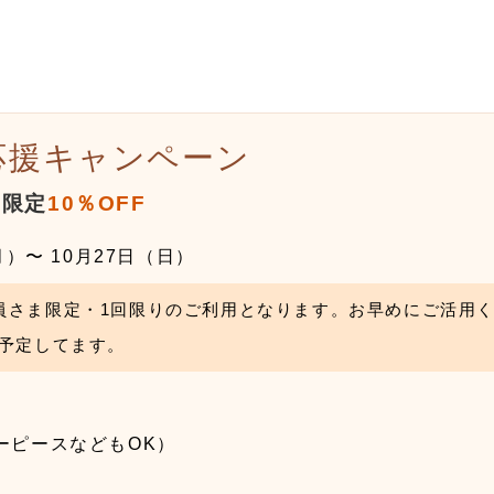
応援キャンペーン
物限定
10％OFF
月）〜 10月27日（日）
員さま限定・
1回限り
のご利用となります。お早めにご活用
を予定してます。
ーピースなどもOK）