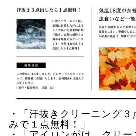
・「汗抜きクリーニング３
みで１点無料！」
・「アイロンがけ。クリー